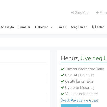
Giriş Yap
Firm
Anasayfa
Firmalar
Haberler
Emlak
Araç İlanları
İş İlanları
Henüz,
Üye değil 
Firmanı İnternetde Tanıt
Ürün Al | Ürün Sat
Çeşitli İlanlar Ekle
Üyelerle Mesajlaş
Ve daha neler neler!
Üyelik Paketlerine Gözat