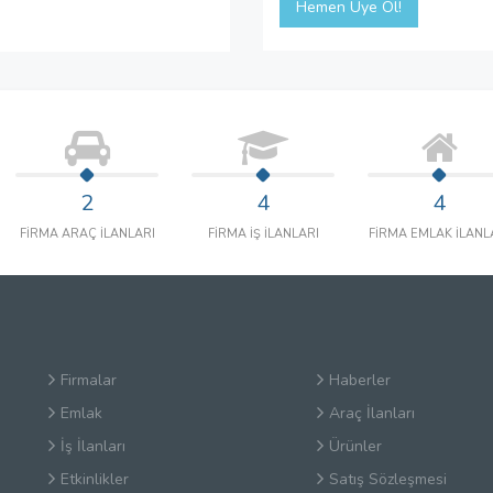
Hemen Üye Ol!
2
4
4
FİRMA ARAÇ İLANLARI
FİRMA İŞ İLANLARI
FİRMA EMLAK İLANL
Firmalar
Haberler
Emlak
Araç İlanları
İş İlanları
Ürünler
Etkinlikler
Satış Sözleşmesi