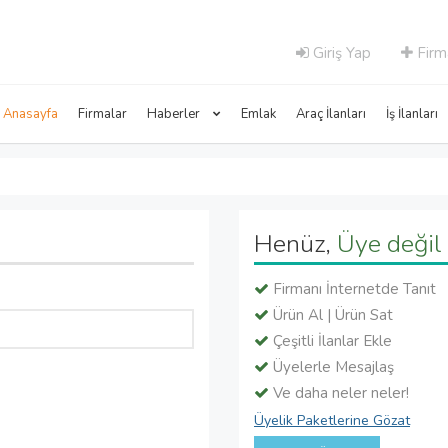
Giriş Yap
Firm
Anasayfa
Firmalar
Haberler
Emlak
Araç İlanları
İş İlanları
Henüz,
Üye değil 
Firmanı İnternetde Tanıt
Ürün Al | Ürün Sat
Çeşitli İlanlar Ekle
Üyelerle Mesajlaş
Ve daha neler neler!
Üyelik Paketlerine Gözat