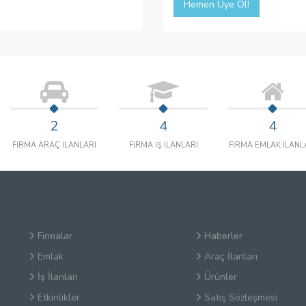
Hemen Üye Ol!
2
4
4
FİRMA ARAÇ İLANLARI
FİRMA İŞ İLANLARI
FİRMA EMLAK İLANL
Firmalar
Haberler
Emlak
Araç İlanları
İş İlanları
Ürünler
Etkinlikler
Satış Sözleşmesi