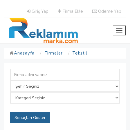
Giriş Yap
Firma Ekle
Ödeme Yap
Toggl
navig
Anasayfa
Firmalar
Tekstil
Sonuçları Göster