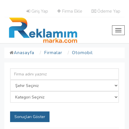
Giriş Yap
Firma Ekle
Ödeme Yap
Toggl
navig
Anasayfa
Firmalar
Otomobil
Sonuçları Göster