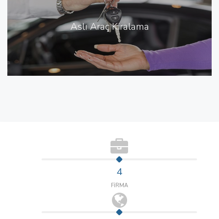
Aslı Araç Kiralama
4
FİRMA