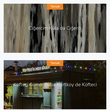
Yemek
Ciğercim Kula da Ciğerci
Yemek
Köfteci Güner Baba Kurtköy de Köfteci