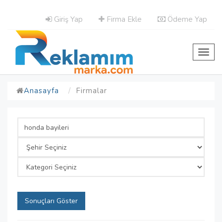
Giriş Yap
Firma Ekle
Ödeme Yap
Toggl
navig
Anasayfa
Firmalar
Sonuçları Göster