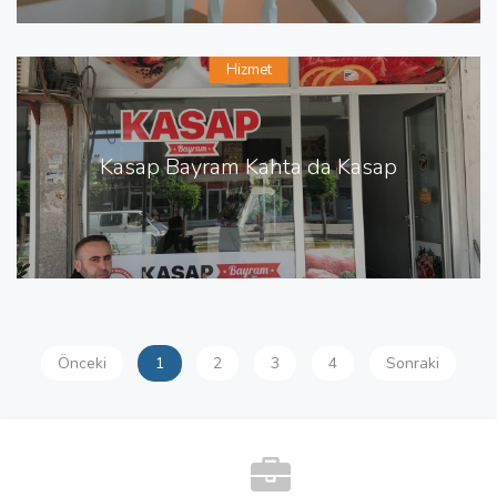
Hizmet
Kasap Bayram Kahta da Kasap
Önceki
1
2
3
4
Sonraki