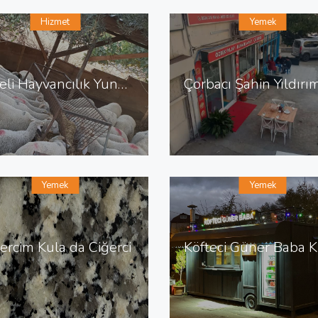
Hizmet
Yemek
Dereli Hayvancılık Yunus Emre de Hayvancılık Besicilik
Yemek
Yemek
ercim Kula da Ciğerci