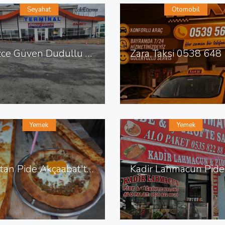
Seyahat
Otomobil
Düzce Güven Dudullu Terminali
Yemek
Yemek
Baştan Pide Akçaabat'ta Pide Salonu