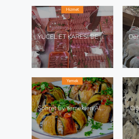
Hizmet
YÜCEL ET KARESİ DE ET KASAP
Yemek
Şöhret Ev Yemekleri Altınordu da Ev Yemekleri
Ciğ