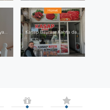
Hizmet
Abdullah Usta Mobilya Dekorasyon Sitelerde Mobilya Dekorasyon
Kasap Bayram Kahta da Kasap