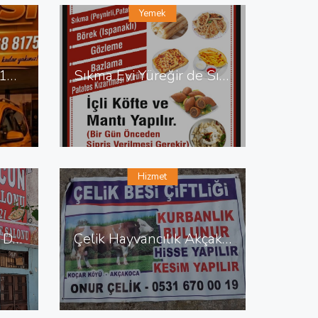
Yemek
Zara Taksi 0538 648 12 87 Zara da Taksi
Sıkma Evi Yüreğir de Sıkma Evi
Hizmet
Kadir Lahmacun Pide Döner Salonu Yenişehir de Lahmacun Pide
Çelik Hayvancılık Akçakoca da Hayvancılık Besicilik