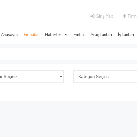
Giriş Yap
Firm
Anasayfa
Firmalar
Haberler
Emlak
Araç İlanları
İş İlanları