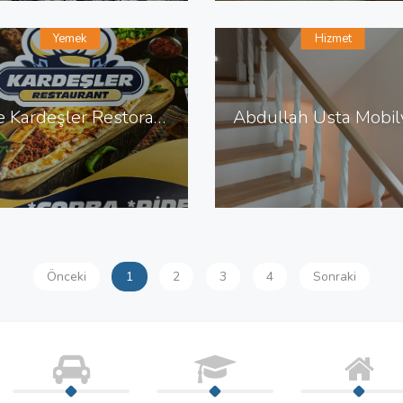
Yemek
Hizmet
Kale Kardeşler Restoran Pide Çorba Izgara Sulu Yemek
Önceki
1
2
3
4
Sonraki