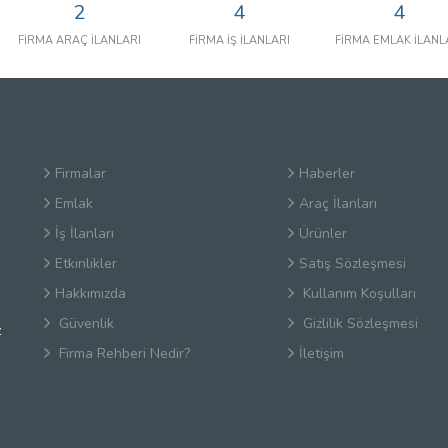
2
4
4
FİRMA ARAÇ İLANLARI
FİRMA İŞ İLANLARI
FİRMA EMLAK İLANL
Firmalar
Haberler
Emlak
Araç İlanları
İş İlanları
Ürünler
Etkinlikler
Satış Sözleşmesi
Hakkımızda
Kullanım Koşulları
Güvenlik
Gizlilik Sözleşmesi
z
Firma Rehberi Nedir?
İletişim