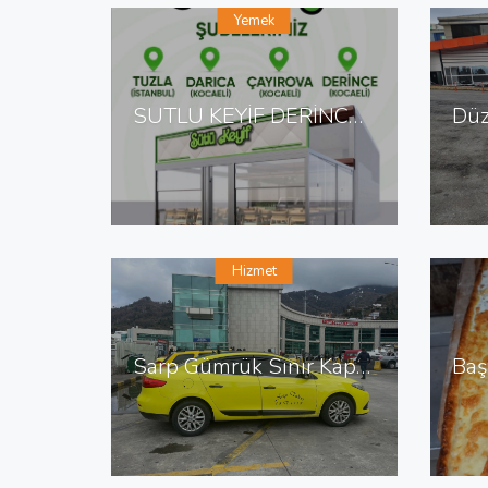
Yemek
SÜTLÜ KEYİF DERİNCE DE TATLI SALONU
Hizmet
Sarp Gümrük Sınır Kapısı Taksi Sarp Sınır Kapısı En Yakın Taksi