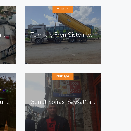
Hizmet
Çorbacı Şahin Yıldırım da Çorbacı
Teknik İş Fren Sistemleri Erkan Usta Ostim de Fren Tamiri
Nakliye
Köfteci Güner Baba Kurtköy de Köfteci
Gönül Sofrası Şavşat'ta Tavuk Döner