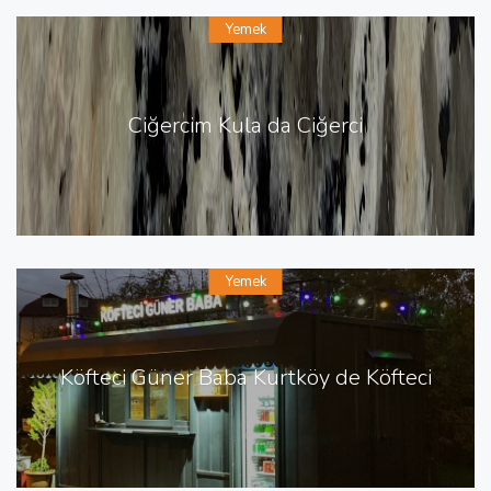
Yemek
Ciğercim Kula da Ciğerci
Yemek
Köfteci Güner Baba Kurtköy de Köfteci