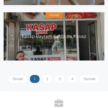
Hizmet
Kasap Bayram Kahta da Kasap
Önceki
1
2
3
4
Sonraki