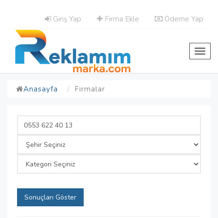
Giriş Yap
Firma Ekle
Ödeme Yap
Toggl
navig
Anasayfa
Firmalar
Sonuçları Göster