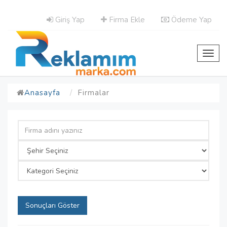
Giriş Yap
Firma Ekle
Ödeme Yap
Toggl
navig
Anasayfa
Firmalar
Sonuçları Göster