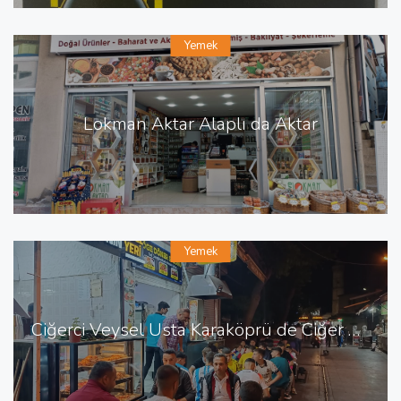
Yemek
Lokman Aktar Alaplı da Aktar
Yemek
Ciğerci Veysel Usta Karaköprü de Ciğer Şiş