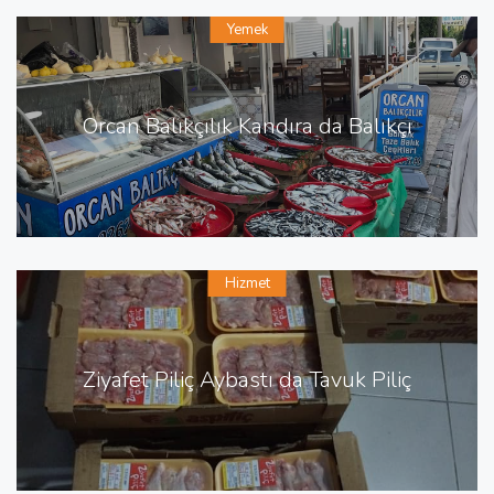
Yemek
Orcan Balıkçılık Kandıra da Balıkçı
Hizmet
Ziyafet Piliç Aybastı da Tavuk Piliç