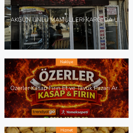
AKGÜN UNLU MAMÜLLERİ KARGI DA UNLU MAMÜLLER
Nakliye
Özerler Kasap Fırın Et ve Tavuk Pazarı Arsuz da Kasap Fırın
Hizmet