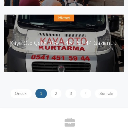
Hizmet
Kaya Oto Çekici 0541 451 59 44 Gaziantep te Oto Çekici
Önceki
1
2
3
4
Sonraki