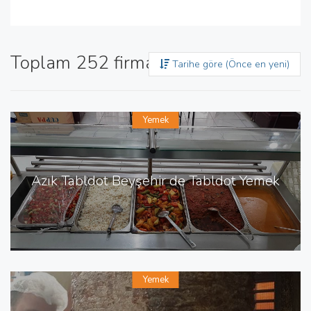
Toplam 252 firma bulundu
Tarihe göre (Önce en yeni)
Yemek
Azık Tabldot Beyşehir de Tabldot Yemek
Yemek