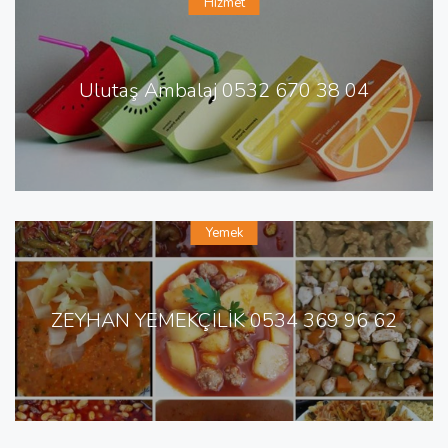
Hizmet
Ulutaş Ambalaj 0532 670 38 04
Yemek
ZEYHAN YEMEKÇİLİK 0534 369 96 62