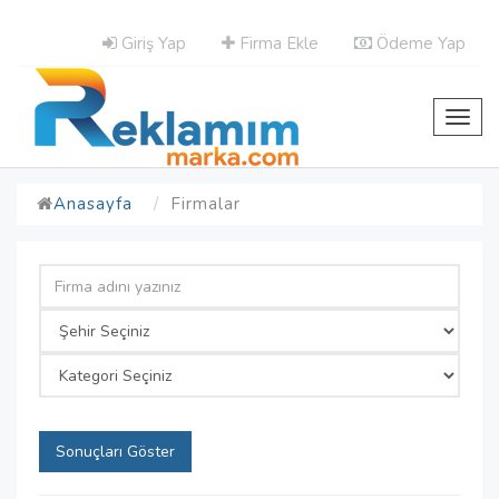
Giriş Yap
Firma Ekle
Ödeme Yap
Toggl
navig
Anasayfa
Firmalar
Sonuçları Göster