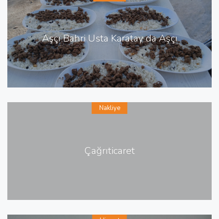
Aşçı Bahri Usta Karatay da Aşçı
Nakliye
Çağrıticaret