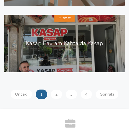
Hizmet
Kasap Bayram Kahta da Kasap
Önceki
1
2
3
4
Sonraki