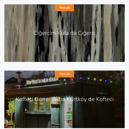
Yemek
Ciğercim Kula da Ciğerci
Yemek
Köfteci Güner Baba Kurtköy de Köfteci