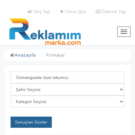
Giriş Yap
Firma Ekle
Ödeme Yap
Toggl
navig
Anasayfa
Firmalar
Sonuçları Göster