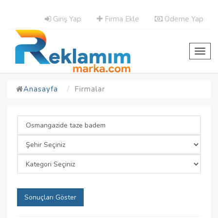
Giriş Yap
Firma Ekle
Ödeme Yap
Toggl
navig
Anasayfa
Firmalar
Sonuçları Göster