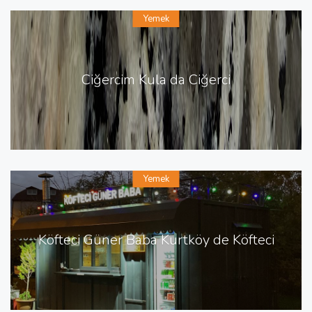
Yemek
Ciğercim Kula da Ciğerci
Yemek
Köfteci Güner Baba Kurtköy de Köfteci