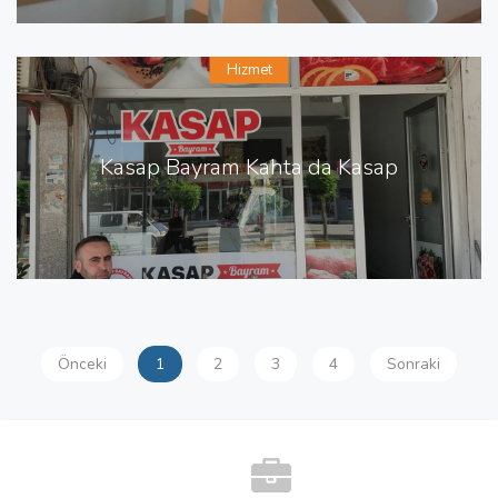
Hizmet
Kasap Bayram Kahta da Kasap
Önceki
1
2
3
4
Sonraki