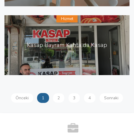
Hizmet
Kasap Bayram Kahta da Kasap
Önceki
1
2
3
4
Sonraki