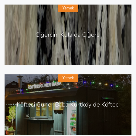
Yemek
Ciğercim Kula da Ciğerci
Yemek
Köfteci Güner Baba Kurtköy de Köfteci