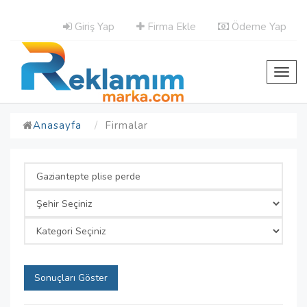
Giriş Yap
Firma Ekle
Ödeme Yap
Toggl
navig
Anasayfa
Firmalar
Sonuçları Göster