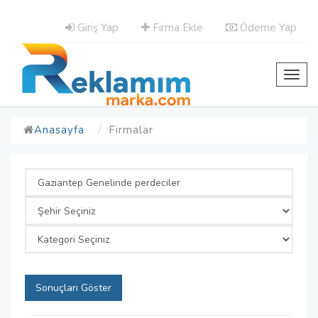
Giriş Yap
Firma Ekle
Ödeme Yap
Toggl
navig
Anasayfa
Firmalar
Sonuçları Göster