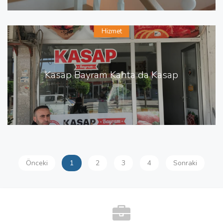
Hizmet
Kasap Bayram Kahta da Kasap
Önceki
1
2
3
4
Sonraki