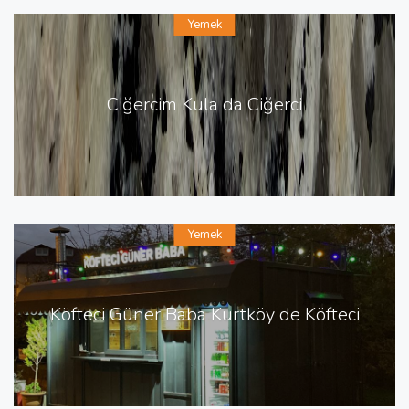
Yemek
Ciğercim Kula da Ciğerci
Yemek
Köfteci Güner Baba Kurtköy de Köfteci