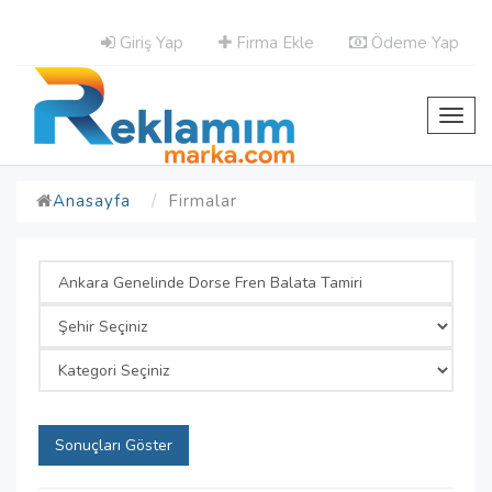
Giriş Yap
Firma Ekle
Ödeme Yap
Toggl
navig
Anasayfa
Firmalar
Sonuçları Göster