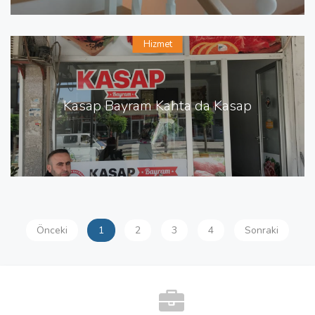
Hizmet
Kasap Bayram Kahta da Kasap
Önceki
1
2
3
4
Sonraki