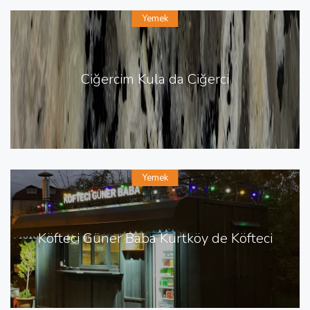
Yemek
Ciğercim Kula da Ciğerci
Yemek
Köfteci Güner Baba Kurtköy de Köfteci