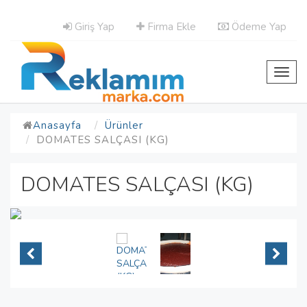
Giriş Yap
Firma Ekle
Ödeme Yap
Toggl
navig
Anasayfa
Ürünler
DOMATES SALÇASI (KG)
DOMATES SALÇASI (KG)