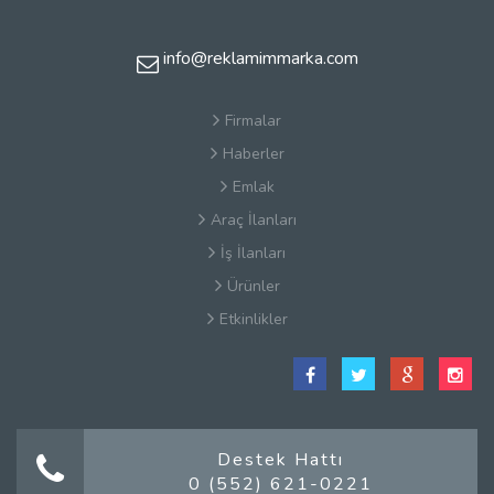
info@reklamimmarka.com
Firmalar
Haberler
Emlak
Araç İlanları
İş İlanları
Ürünler
Etkinlikler
Satış Sözleşmesi
Hakkımızda
Kullanım Koşulları
Güvenlik
Destek Hattı
0 (552) 621-0221
Gizlilik Sözleşmesi