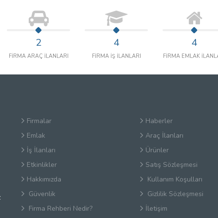
2
4
4
FİRMA ARAÇ İLANLARI
FİRMA İŞ İLANLARI
FİRMA EMLAK İLANL
Firmalar
Haberler
Emlak
Araç İlanları
İş İlanları
Ürünler
Etkinlikler
Satış Sözleşmesi
Hakkımızda
Kullanım Koşulları
Güvenlik
Gizlilik Sözleşmesi
z
Firma Rehberi Nedir?
İletişim