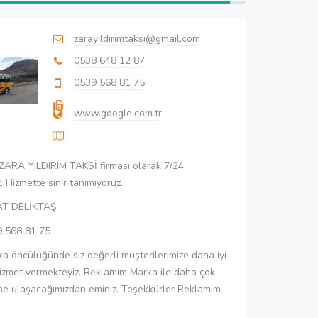
zarayıldırımtaksi@gmail.com
0538 648 12 87
0539 568 81 75
www.google.com.tr
 ZARA YILDIRIM TAKSİ firması olarak 7/24
. Hizmette sınır tanımıyoruz.
AT DELİKTAŞ
9 568 81 75
 öncülüğünde siz değerli müşterilerimize daha iyi
hizmet vermekteyiz. Reklamım Marka ile daha çok
ine ulaşacağımızdan eminiz. Teşekkürler Reklamım