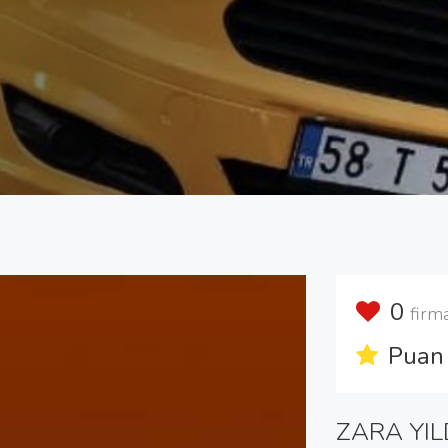
0
firm
Puan 
ZARA YIL