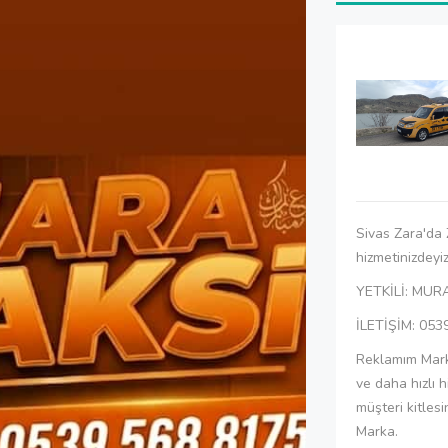
Sivas Zara'da
hizmetinizdeyiz
YETKİLİ: MUR
İLETİŞİM: 053
Reklamım Marka
ve daha hızlı 
müşteri kitles
Marka.