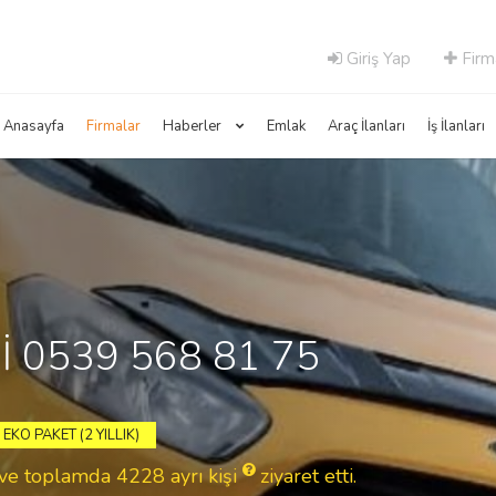
Giriş Yap
Firm
Anasayfa
Firmalar
Haberler
Emlak
Araç İlanları
İş İlanları
İ 0539 568 81 75
EKO PAKET (2 YILLIK)
8 ve toplamda 4228
ayrı kişi
ziyaret etti.