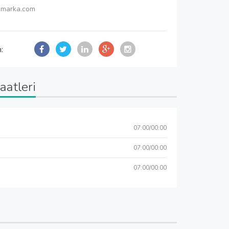
immarka.com
n:
aatleri
07:00/00:00
07:00/00:00
07:00/00:00