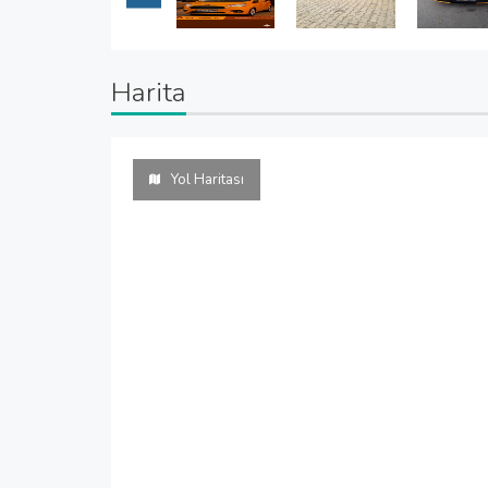
Harita
Yol Haritası