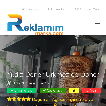
Giriş Yap
Firma Ekle
Ödeme Yap
Toggl
navig
Yıldız Döner Ürkmez de Döner
ÜRKMEZ Seferihisar / İzmir
E-mail onaylı
Cep Onaylı
Vitrin
Bugün 3 , Ağustos ayında 25 ve