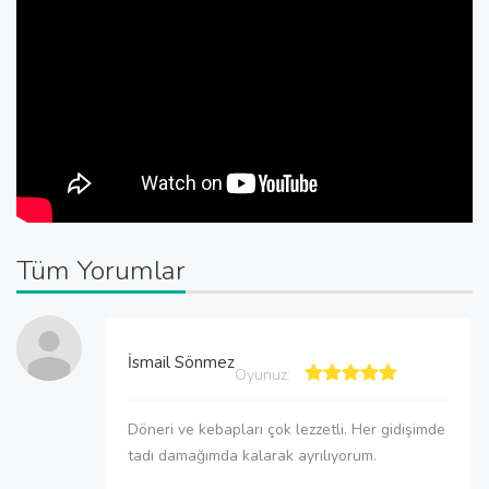
Tüm Yorumlar
İsmail Sönmez
Oyunuz:
Döneri ve kebapları çok lezzetli. Her gidişimde
tadı damağımda kalarak ayrılıyorum.