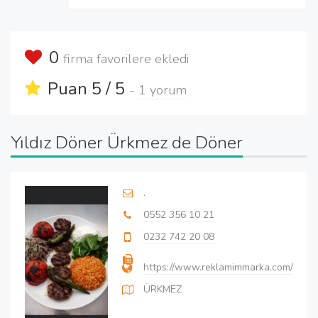
0
firma favorilere ekledi
Puan 5 / 5
-
1 yorum
Yıldız Döner Ürkmez de Döner
.
0552 356 10 21
0232 742 20 08
https://www.reklamimmarka.com/
ÜRKMEZ