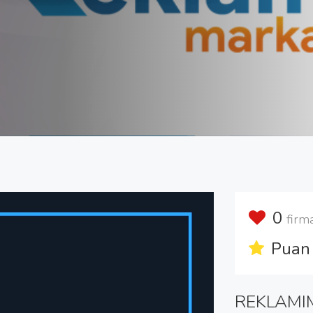
0
firm
Puan 
REKLAMI