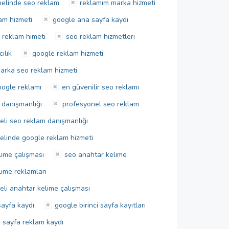
nelinde seo reklam
reklamım marka hizmeti
am hizmeti
google ana sayfa kaydı
 reklam himeti
seo reklam hizmetleri
ılık
google reklam hizmeti
arka seo reklam hizmeti
oogle reklamı
en güvenilir seo reklamı
 danışmanlığı
profesyonel seo reklam
eli seo reklam danışmanlığı
nelinde google reklam hizmeti
lime çalışması
seo anahtar kelime
lime reklamları
eli anahtar kelime çalışması
sayfa kaydı
google birinci sayfa kayıtları
 sayfa reklam kaydı