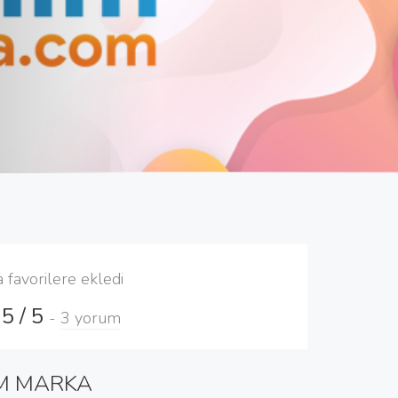
a favorilere ekledi
5 / 5
-
3 yorum
M MARKA