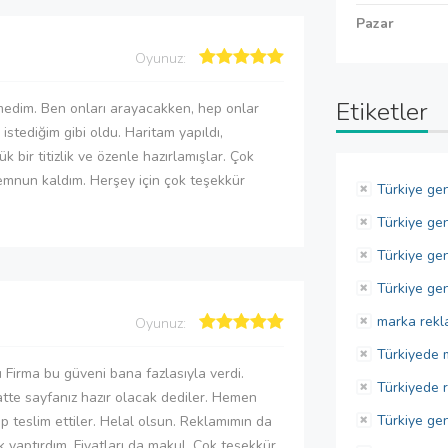
Pazar
Oyunuz:
Etiketler
rmedim. Ben onları arayacakken, hep onlar
 istediğim gibi oldu. Haritam yapıldı,
k bir titizlik ve özenle hazırlamışlar. Çok
 memnun kaldım. Herşey için çok teşekkür
Türkiye ge
Türkiye ge
Türkiye gen
Türkiye gen
marka rekl
Oyunuz:
Türkiyede 
Firma bu güveni bana fazlasıyla verdi.
Türkiyede 
aatte sayfanız hazır olacak dediler. Hemen
Türkiye ge
p teslim ettiler. Helal olsun. Reklamımın da
ık yaptırdım. Fiyatları da makul. Çok teşekkür