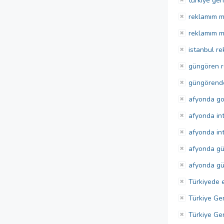
türkiye gen
reklamım m
reklamım 
istanbul r
güngören 
güngörend
afyonda go
afyonda in
afyonda in
afyonda güv
afyonda gü
Türkiyede e
Türkiye Ge
Türkiye Ge