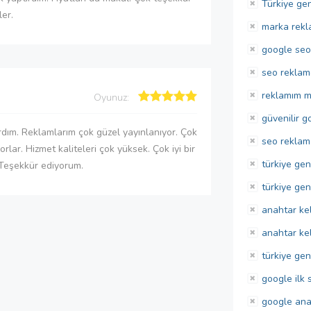
Türkiye ge
ler.
marka rekl
google seo
seo reklamc
reklamım m
Oyunuz:
güvenilir g
dım. Reklamlarım çok güzel yayınlanıyor. Çok
seo reklam
orlar. Hizmet kaliteleri çok yüksek. Çok iyi bir
türkiye gen
Teşekkür ediyorum.
türkiye ge
anahtar ke
anahtar ke
türkiye gen
google ilk 
google ana