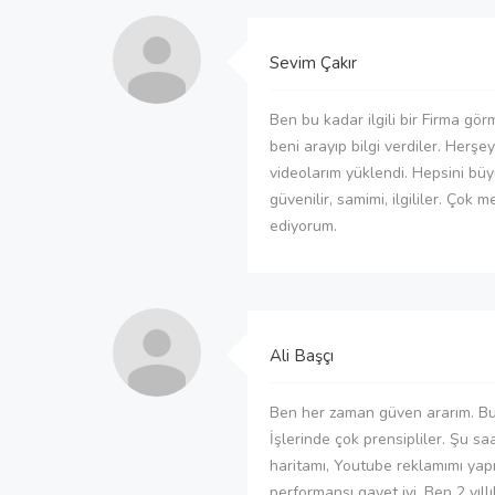
Sevim Çakır
Ben bu kadar ilgili bir Firma gö
beni arayıp bilgi verdiler. Herşey
videolarım yüklendi. Hepsini büyü
güvenilir, samimi, ilgililer. Çok
ediyorum.
Ali Başçı
Ben her zaman güven ararım. Bu 
İşlerinde çok prensipliler. Şu s
haritamı, Youtube reklamımı yapı
performansı gayet iyi. Ben 2 yıll