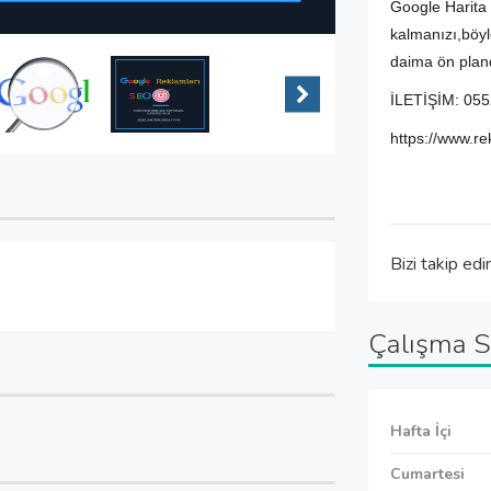
Google Harita 
kalmanızı,böyle
daima ön pland
İLETİŞİM: 055
https://www.r
Bizi takip edi
Çalışma S
Hafta İçi
Cumartesi