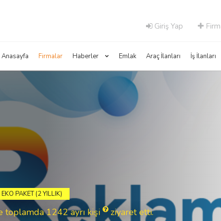
Giriş Yap
Firm
Anasayfa
Firmalar
Haberler
Emlak
Araç İlanları
İş İlanları
EKO PAKET (2 YILLIK)
 ve toplamda 1242
ayrı kişi
ziyaret etti.