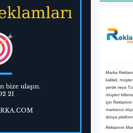
Marka Reklam H
kaliteli, müşt
yerde veya Tür
müşteri kitleni
için Reklamım 
markanızı büyü
dünya platform
Reklamım Mark