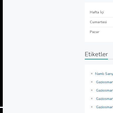
Hafta İçi
Cumartesi
Pazar
Etiketler
Namlı Sarı
Gaziosman
Gaziosmanp
Gaziosman
Gaziosmanp