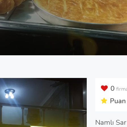
0
firm
Puan 
Namlı Sar