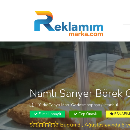
Namlı Sarıyer Börek 
Yıldız Tabya Mah. Gaziosmanpaşa / İstanbul
E-mail onaylı
Cep Onaylı
ESNAFIM 
Bugün 3 , Ağustos ayında 6 