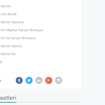
a Börek,
a Alo Börek,
a Börek Sipsarişi,
a En Meşhur Sarıyer Börekçisi,
 En İyi Sarıyer Börekçisi,
a Börek Salonu,
a Börek Evi,
6,
n:
aatleri