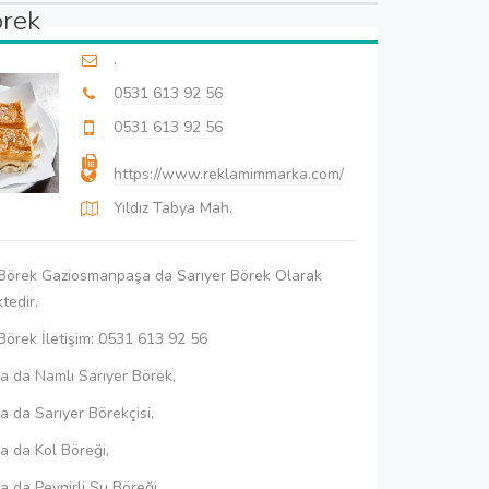
örek
.
0531 613 92 56
0531 613 92 56
https://www.reklamimmarka.com/
Yıldız Tabya Mah.
 Börek Gaziosmanpaşa da Sarıyer Börek Olarak
tedir.
Börek İletişim: 0531 613 92 56
 da Namlı Sarıyer Börek,
 da Sarıyer Börekçisi,
 da Kol Böreği,
 da Peynirli Su Böreği,