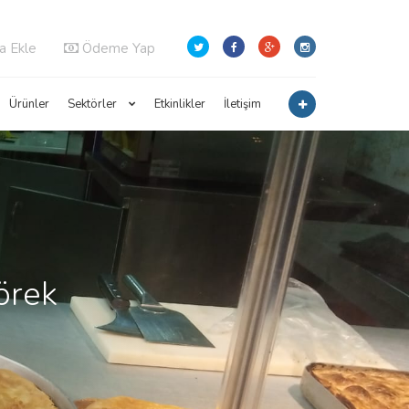
a Ekle
Ödeme Yap
Ürünler
Sektörler
Etkinlikler
İletişim
örek