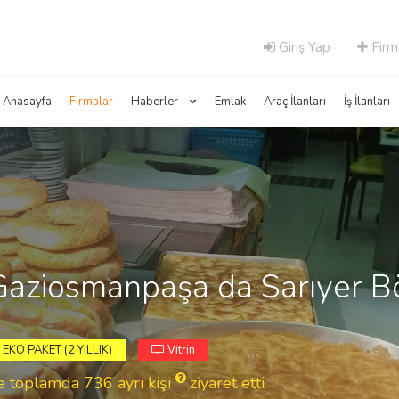
Giriş Yap
Firm
Anasayfa
Firmalar
Haberler
Emlak
Araç İlanları
İş İlanları
Gaziosmanpaşa da Sarıyer B
EKO PAKET (2 YILLIK)
Vitrin
ve toplamda 736
ayrı kişi
ziyaret etti.