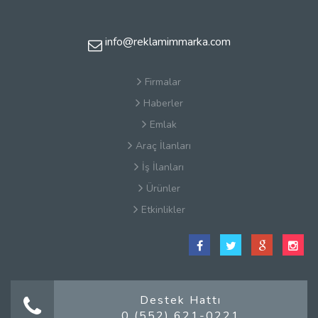
info@reklamimmarka.com
Firmalar
Haberler
Emlak
Araç İlanları
İş İlanları
Ürünler
Etkinlikler
Satış Sözleşmesi
Hakkımızda
Kullanım Koşulları
Güvenlik
Destek Hattı
0 (552) 621-0221
Gizlilik Sözleşmesi