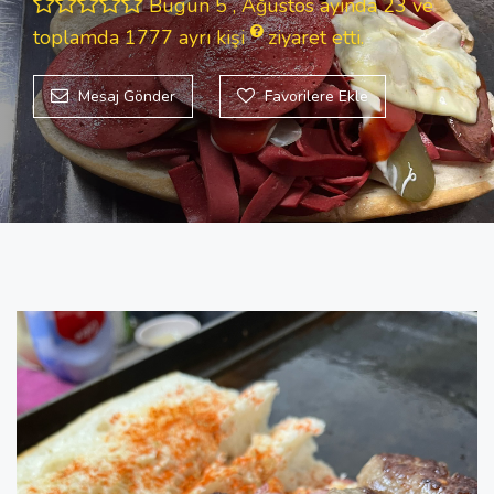
Bugün 5 , Ağustos ayında 23 ve
toplamda 1777
ayrı kişi
ziyaret etti.
Mesaj Gönder
Favorilere Ekle