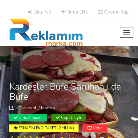
Giriş Yap
Firma Ekle
Ödeme Yap
Toggl
navig
Kardeşler Büfe Saruhanlı da
Büfe
Saruhanli / Manisa
E-mail onaylı
Cep Onaylı
ESNAFIM EKO PAKET (2 YILLIK)
Vitrin