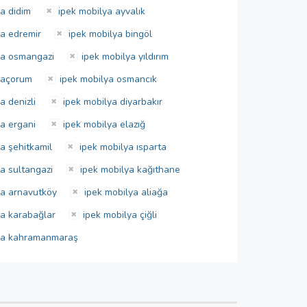
ya didim
ipek mobilya ayvalık
ya edremir
ipek mobilya bingöl
ya osmangazi
ipek mobilya yıldırım
yaçorum
ipek mobilya osmancık
a denizli
ipek mobilya diyarbakır
ya ergani
ipek mobilya elazığ
a şehitkamil
ipek mobilya ısparta
ya sultangazi
ipek mobilya kağıthane
ya arnavutköy
ipek mobilya aliağa
ya karabağlar
ipek mobilya çiğli
lya kahramanmaraş