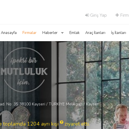
Giriş Yap
Firm
Anasayfa
Firmalar
Haberler
Emlak
Araç İlanları
İş İlanları
ad. No: 35 38100 Kayseri / TÜRKİYE Melikgazi / Kayserİ
 ve toplamda 1204
ayrı kişi
ziyaret etti.