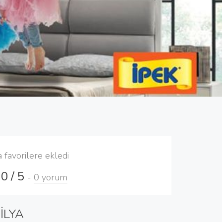
a favorilere ekledi
0 / 5
-
0 yorum
İLYA