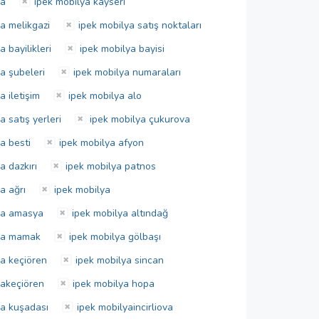
ya
ipek mobilya kayseri
a melikgazi
ipek mobilya satış noktaları
a bayilikleri
ipek mobilya bayisi
a şubeleri
ipek mobilya numaraları
a iletişim
ipek mobilya alo
a satış yerleri
ipek mobilya çukurova
a besti
ipek mobilya afyon
a dazkırı
ipek mobilya patnos
a ağrı
ipek mobilya
ya amasya
ipek mobilya altındağ
lya mamak
ipek mobilya gölbaşı
ya keçiören
ipek mobilya sincan
yakeçiören
ipek mobilya hopa
ya kuşadası
ipek mobilyaincirliova