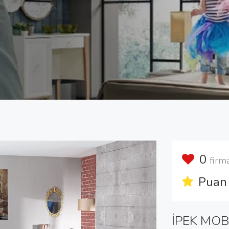
0
firm
Puan 
İPEK MOB