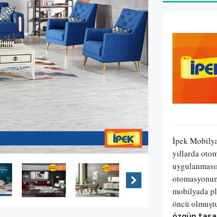
İpek Mobilya 
yıllarda oto
uygulanmasın
otomasyonun 
mobilyada pl
öncü olmuştu
özgün tasar