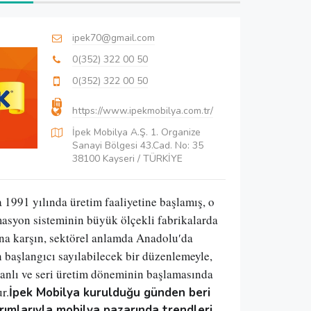
ipek70@gmail.com
0(352) 322 00 50
0(352) 322 00 50
https://www.ipekmobilya.com.tr/
İpek Mobilya A.Ş. 1. Organize
Sanayi Bölgesi 43.Cad. No: 35
38100 Kayseri / TÜRKİYE
1991 yılında üretim faaliyetine başlamış, o 
masyon sisteminin büyük ölçekli fabrikalarda 
a karşın, sektörel anlamda Anadolu′da 
başlangıcı sayılabilecek bir düzenlemeyle, 
anlı ve seri üretim döneminin başlamasında 
r.
İpek Mobilya kurulduğu günden beri 
ımlarıyla mobilya pazarında trendleri 