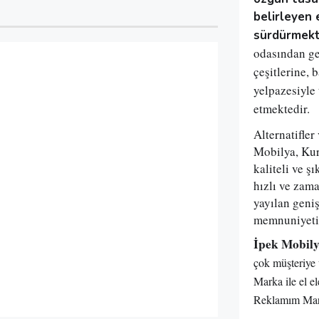
belirleyen 
sürdürmekt
odasından ge
çeşitlerine, 
yelpazesiyle
etmektedir.
Alternatifler
Mobilya, Kur
kaliteli ve şı
hızlı ve zam
yayılan geniş
memnuniyetin
İpek Mobil
çok müşteriye
Marka ile el e
Reklamım Mar