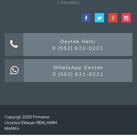
Etkinlikler
Satış Sözleşmesi
Hakkımızda
Kullanım Koşulları
Güvenlik
Destek Hattı
0 (552) 621-0221
Gizlilik Sözleşmesi
Firma Rehberi Nedir?
İletişim
WhatsApp Destek
0 (552) 621-0221
Copyrigt 2020 Firmanızı
Ücretsiz Ekleyin REKLAMIM
MARKA