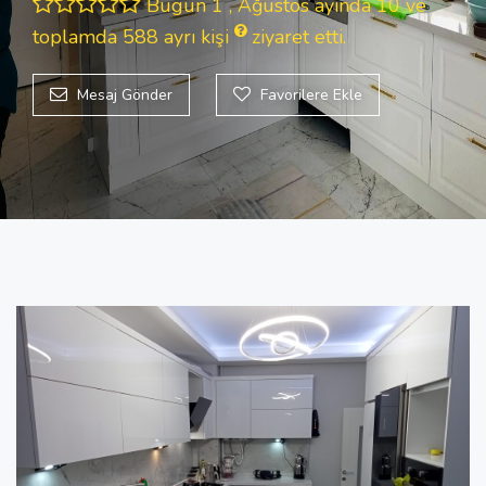
Bugün 1 , Ağustos ayında 10 ve
toplamda 588
ayrı kişi
ziyaret etti.
Mesaj Gönder
Favorilere Ekle