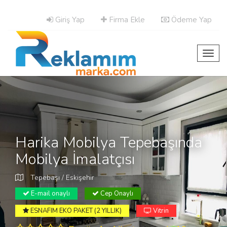
Giriş Yap
Firma Ekle
Ödeme Yap
Toggl
navig
Harika Mobilya Tepebaşında
Mobilya İmalatçısı
Tepebaşı / Eskişehir
E-mail onaylı
Cep Onaylı
ESNAFIM EKO PAKET (2 YILLIK)
Vitrin