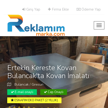
Giriş Yap
Firma Ekle
Ödeme Yap
Toggl
navig
Ertekin Kereste Kovan
Bulancak'ta Kovan İmalatı
Bulancak / Giresun
E-mail onaylı
Cep Onaylı
ESNAFIM EKO PAKET (2 YILLIK)