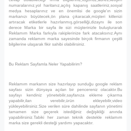
numaralarınız,yol haritanız,açılış kapanış saatleriniz,sosyal
medya hesaplarınız ve en önemlisi de google'ın sizin
markanızı büyütecek,ön plana çıkaracak,müşteri kitlenizi
artıracak etiketlerle hazırlanmış,görselliği,dizaynı ile son
derece Marka bir sayfa ile sizi müşterinizle buluşturarak
Reklamım Marka farkıyla rakiplerinize fark atacaksınız.Aynı
zamanda reklamım marka sayesinde birçok firmanın çeşitli
bilgilerine ulaşarak fikir sahibi olabilirsiniz.
Bu Reklam Sayfamla Neler Yapabilirim?
Reklamım markanın size hazırlayıp sunduğu google reklam
sayfası sizin dünyaya açılan bir pencereniz olacaktır.Bu
sayfayı kendiniz yönetebilir,sayfanıza ekleme çıkarma
yapabilir,ilan verebilir,ürün ekleyebilir,video
yükleyebilirsiniz.Size verilen süre dahilinde sayfanın yönetimi
tamamen size geçerek istediğiniz değişikliği anında
yapabilirsiniz.Tabiki her zaman teknik destekle reklamım
marka size gerekli desteği yardımı yapacaktır.