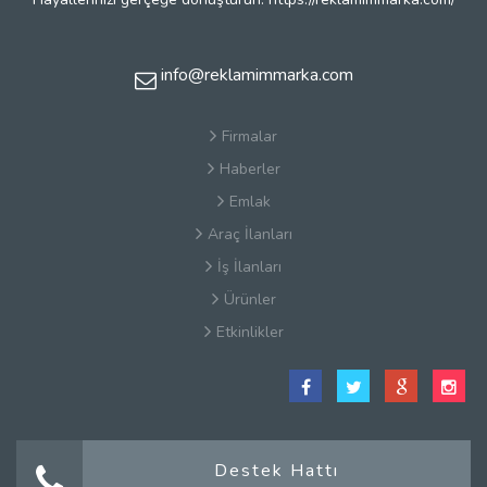
info@reklamimmarka.com
Firmalar
Haberler
Emlak
Araç İlanları
İş İlanları
Ürünler
Etkinlikler
Satış Sözleşmesi
Hakkımızda
Kullanım Koşulları
Güvenlik
Destek Hattı