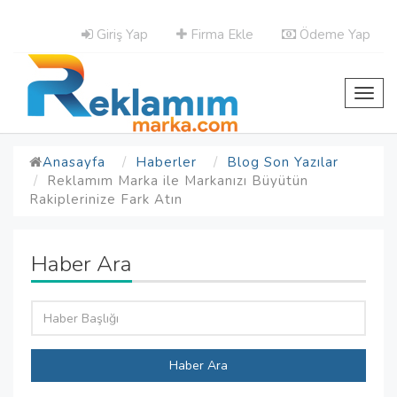
Giriş Yap
Firma Ekle
Ödeme Yap
Toggl
navig
Anasayfa
Haberler
Blog Son Yazılar
Reklamım Marka ile Markanızı Büyütün
Rakiplerinize Fark Atın
Haber Ara
Haber Ara