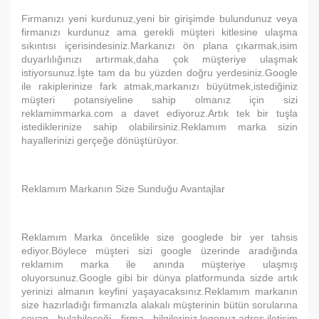
Firmanızı yeni kurdunuz,yeni bir girişimde bulundunuz veya
firmanızı kurdunuz ama gerekli müşteri kitlesine ulaşma
sıkıntısı içerisindesiniz.Markanızı ön plana çıkarmak,isim
duyarlılığınızı artırmak,daha çok müşteriye ulaşmak
istiyorsunuz.İşte tam da bu yüzden doğru yerdesiniz.Google
ile rakiplerinize fark atmak,markanızı büyütmek,istediğiniz
müşteri potansiyeline sahip olmanız için sizi
reklamimmarka.com a davet ediyoruz.Artık tek bir tuşla
istediklerinize sahip olabilirsiniz.Reklamım marka sizin
hayallerinizi gerçeğe dönüştürüyor.
Reklamım Markanın Size Sunduğu Avantajlar
Reklamım Marka öncelikle size googlede bir yer tahsis
ediyor.Böylece müşteri sizi google üzerinde aradığında
reklamım marka ile anında müşteriye ulaşmış
oluyorsunuz.Google gibi bir dünya platformunda sizde artık
yerinizi almanın keyfini yaşayacaksınız.Reklamım markanın
size hazırladığı firmanızla alakalı müşterinin bütün sorularına
cevap bulabileceği firma bilgileriniz,logonuz,adres,iletişim