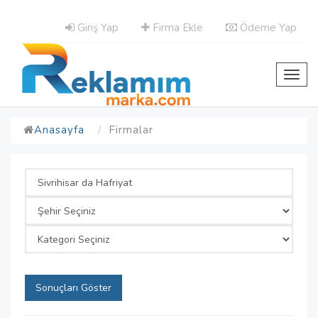
Giriş Yap
Firma Ekle
Ödeme Yap
Toggl
navig
Anasayfa
Firmalar
Sonuçları Göster