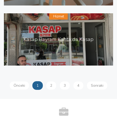
Hizmet
Kasap Bayram Kahta da Kasap
Önceki
1
2
3
4
Sonraki