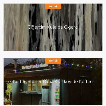
Yemek
Ciğercim Kula da Ciğerci
Yemek
Köfteci Güner Baba Kurtköy de Köfteci