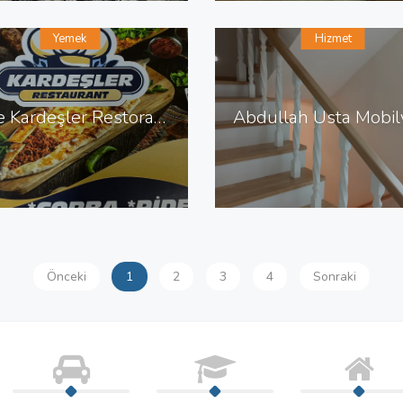
Yemek
Hizmet
Kale Kardeşler Restoran Pide Çorba Izgara Sulu Yemek
Önceki
1
2
3
4
Sonraki