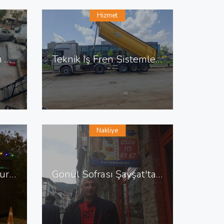
Hizmet
Çorbacı Şahin Yıldırım da Çorbacı
Teknik İş Fren Sistemleri Erkan Usta Ostim de Fren Tamiri
Nakliye
Köfteci Güner Baba Kurtköy de Köfteci
Gönül Sofrası Şavşat'ta Tavuk Döner