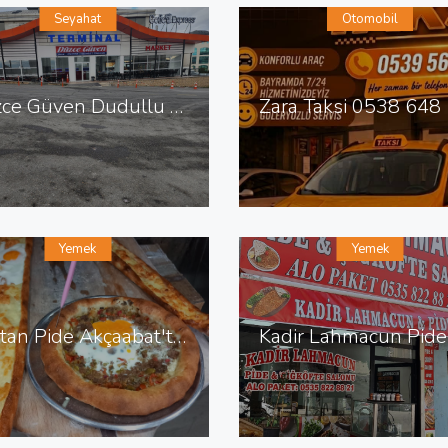
Seyahat
Otomobil
Düzce Güven Dudullu Terminali
Yemek
Yemek
Baştan Pide Akçaabat'ta Pide Salonu