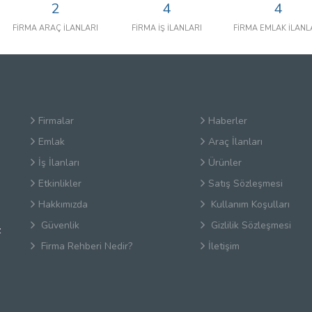
2
4
4
FİRMA ARAÇ İLANLARI
FİRMA İŞ İLANLARI
FİRMA EMLAK İLANL
Firmalar
Haberler
Emlak
Araç İlanları
İş İlanları
Ürünler
Etkinlikler
Satış Sözleşmesi
Hakkımızda
Kullanım Koşulları
Güvenlik
Gizlilik Sözleşmesi
z
Firma Rehberi Nedir?
İletişim