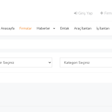
Giriş Yap
Firm
Anasayfa
Firmalar
Haberler
Emlak
Araç İlanları
İş İlanları