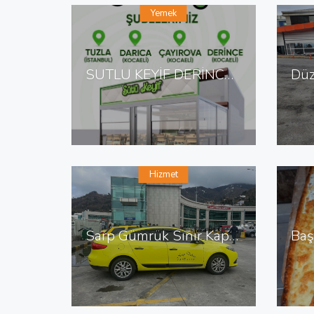
Yemek
SÜTLÜ KEYİF DERİNCE DE TATLI SALONU
Hizmet
Sarp Gümrük Sınır Kapısı Taksi Sarp Sınır Kapısı En Yakın Taksi