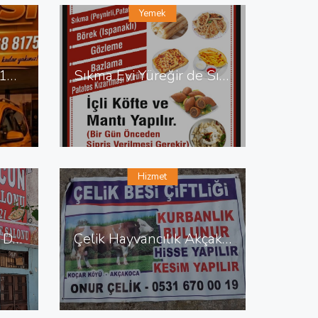
Yemek
Zara Taksi 0538 648 12 87 Zara da Taksi
Sıkma Evi Yüreğir de Sıkma Evi
Hizmet
Kadir Lahmacun Pide Döner Salonu Yenişehir de Lahmacun Pide
Çelik Hayvancılık Akçakoca da Hayvancılık Besicilik