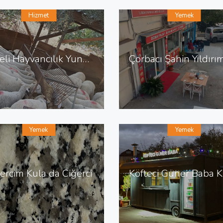
Hizmet
Yemek
Dereli Hayvancılık Yunus Emre de Hayvancılık Besicilik
Yemek
Yemek
ercim Kula da Ciğerci