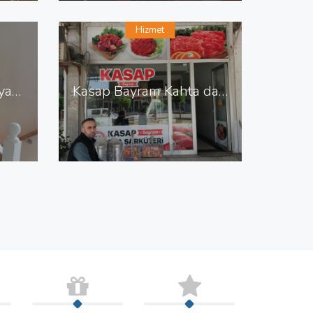
Hizmet
Abdullah Usta Mobilya Dekorasyon Sitelerde Mobilya Dekorasyon
Kasap Bayram Kahta da Kasap