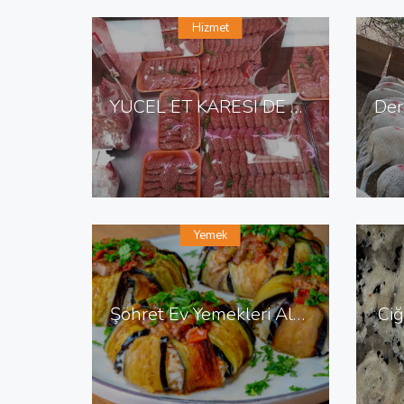
Hizmet
YÜCEL ET KARESİ DE ET KASAP
Yemek
Şöhret Ev Yemekleri Altınordu da Ev Yemekleri
Ciğ