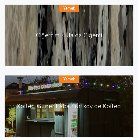
Yemek
Ciğercim Kula da Ciğerci
Yemek
Köfteci Güner Baba Kurtköy de Köfteci