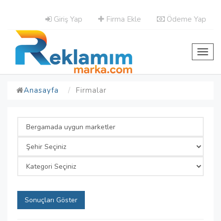
Giriş Yap
Firma Ekle
Ödeme Yap
Toggl
navig
Anasayfa
Firmalar
Sonuçları Göster