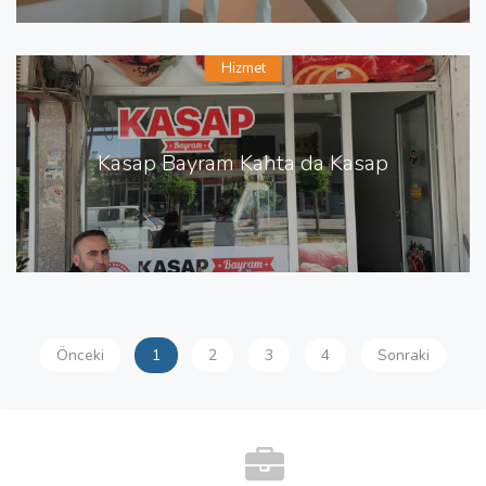
Hizmet
Kasap Bayram Kahta da Kasap
Önceki
1
2
3
4
Sonraki