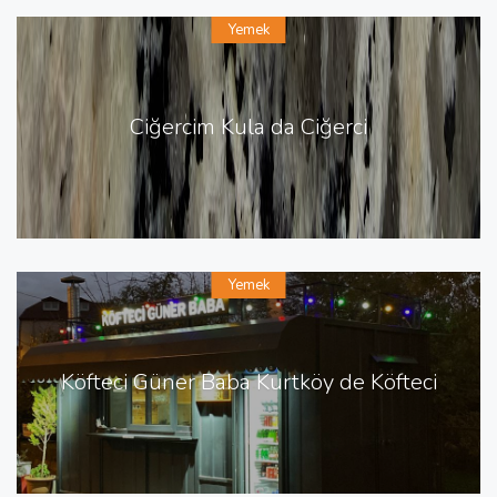
Yemek
Ciğercim Kula da Ciğerci
Yemek
Köfteci Güner Baba Kurtköy de Köfteci