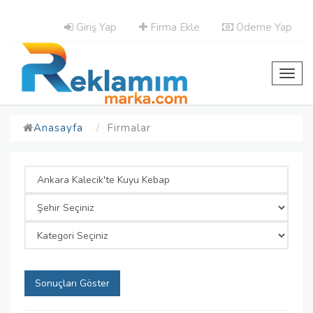
Giriş Yap
Firma Ekle
Ödeme Yap
Toggl
navig
Anasayfa
Firmalar
Sonuçları Göster