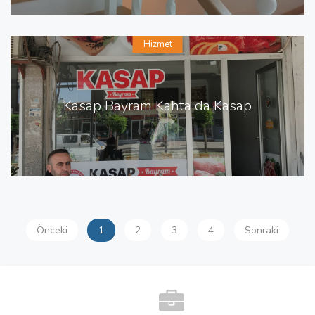
Hizmet
Kasap Bayram Kahta da Kasap
Önceki
1
2
3
4
Sonraki