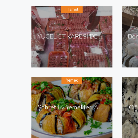
Hizmet
YÜCEL ET KARESİ DE ET KASAP
Yemek
Şöhret Ev Yemekleri Altınordu da Ev Yemekleri
Ciğ