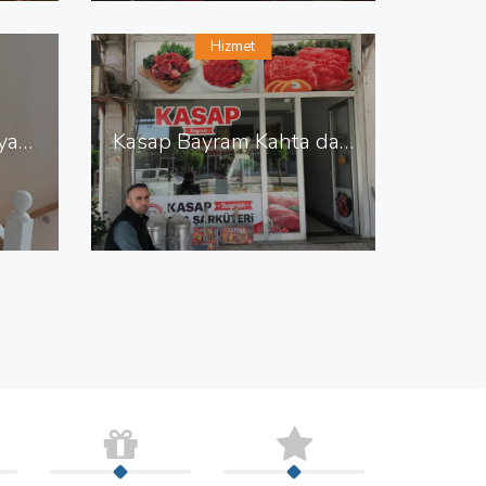
Hizmet
Abdullah Usta Mobilya Dekorasyon Sitelerde Mobilya Dekorasyon
Kasap Bayram Kahta da Kasap