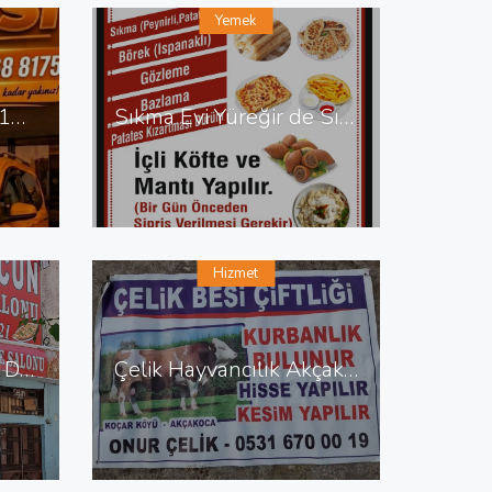
Yemek
Zara Taksi 0538 648 12 87 Zara da Taksi
Sıkma Evi Yüreğir de Sıkma Evi
Hizmet
Kadir Lahmacun Pide Döner Salonu Yenişehir de Lahmacun Pide
Çelik Hayvancılık Akçakoca da Hayvancılık Besicilik