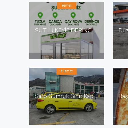
Yemek
SÜTLÜ KEYİF DERİNCE DE TATLI SALONU
Hizmet
Sarp Gümrük Sınır Kapısı Taksi Sarp Sınır Kapısı En Yakın Taksi