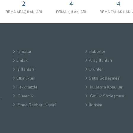
2
4
4
FİRMA ARAÇ İLANLARI
FİRMA İŞ İLANLARI
FİRMA EMLAK İLANL
Firmalar
Haberler
Emlak
Araç İlanları
İş İlanları
Ürünler
Etkinlikler
Satış Sözleşmesi
Hakkımızda
Kullanım Koşulları
Güvenlik
Gizlilik Sözleşmesi
z
Firma Rehberi Nedir?
İletişim