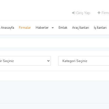
Giriş Yap
Firm
Anasayfa
Firmalar
Haberler
Emlak
Araç İlanları
İş İlanları