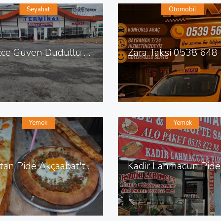
Seyahat
Otomobil
Düzce Güven Dudullu Terminali
Yemek
Yemek
Baştan Pide Akçaabat'ta Pide Salonu