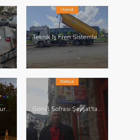
Hizmet
Çorbacı Şahin Yıldırım da Çorbacı
Teknik İş Fren Sistemleri Erkan Usta Ostim de Fren Tamiri
Nakliye
Köfteci Güner Baba Kurtköy de Köfteci
Gönül Sofrası Şavşat'ta Tavuk Döner