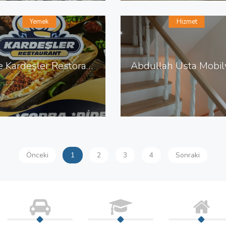
Yemek
Hizmet
Kale Kardeşler Restoran Pide Çorba Izgara Sulu Yemek
Önceki
1
2
3
4
Sonraki