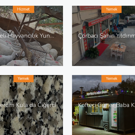
Hizmet
Yemek
Dereli Hayvancılık Yunus Emre de Hayvancılık Besicilik
Yemek
Yemek
ercim Kula da Ciğerci