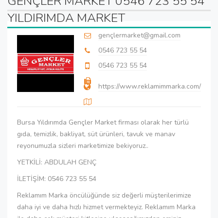
GENÇLER MARKET 0546 723 55 54
YILDIRIMDA MARKET
gençlermarket@gmail.com
0546 723 55 54
0546 723 55 54
https://www.reklamimmarka.com/
Bursa Yıldırımda Gençler Market firması olarak her türlü
gıda, temizlik, bakliyat, süt ürünleri, tavuk ve manav
reyonumuzla sizleri marketimize bekiyoruz..
YETKİLİ: ABDULAH GENÇ
İLETİŞİM: 0546 723 55 54
Reklamım Marka öncülüğünde siz değerli müşterilerimize
daha iyi ve daha hızlı hizmet vermekteyiz. Reklamım Marka