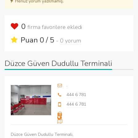
Henüz yorum yazılmamış.
0
firma favorilere ekledi
Puan 0 / 5
-
0 yorum
Düzce Güven Dudullu Terminali
.
444 6 781
444 6 781
Düzce Güven Dudullu Terminali,