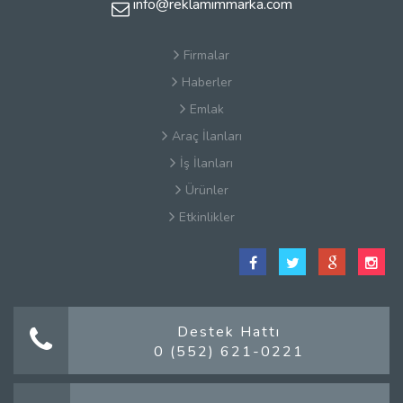
info@reklamimmarka.com
Firmalar
Haberler
Emlak
Araç İlanları
İş İlanları
Ürünler
Etkinlikler
Satış Sözleşmesi
Hakkımızda
Kullanım Koşulları
Güvenlik
Destek Hattı
0 (552) 621-0221
Gizlilik Sözleşmesi
Firma Rehberi Nedir?