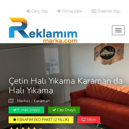
Giriş Yap
Firma Ekle
Ödeme Yap
Toggl
navig
Çetin Halı Yıkama Karaman da
Halı Yıkama
Merkez / Karaman
E-mail onaylı
Cep Onaylı
ESNAFIM EKO PAKET (2 YILLIK)
Vitrin