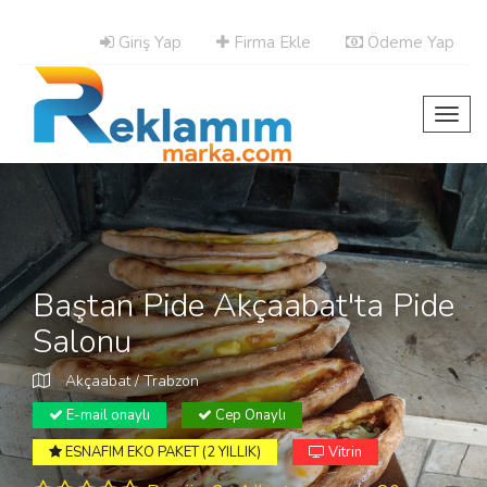
Giriş Yap
Firma Ekle
Ödeme Yap
Toggl
navig
Baştan Pide Akçaabat'ta Pide
Salonu
Akçaabat / Trabzon
E-mail onaylı
Cep Onaylı
ESNAFIM EKO PAKET (2 YILLIK)
Vitrin