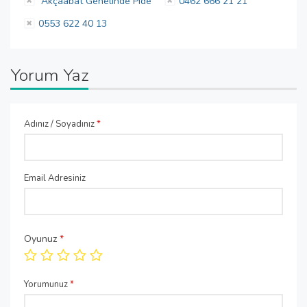
Akçaabat Genelinde Pide
0462 666 21 21
0553 622 40 13
Yorum Yaz
Adınız / Soyadınız
*
Email Adresiniz
Oyunuz
*
Yorumunuz
*