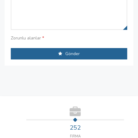
Zorunlu alanlar
*
Gönder
252
FİRMA